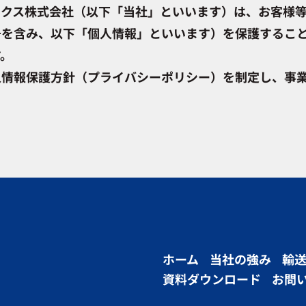
クス株式会社（以下「当社」といいます）は、お客様等
号を含み、以下「個人情報」といいます）を保護するこ
。
人情報保護方針（プライバシーポリシー）を制定し、事
人情報を保護して適切に取り扱うため、組織的、人的、
、全社を挙げて取り組みます。
的に全ての部・室に個人情報管理責任者を置き、当社の
の適切な取り扱いに努めます。
、採用や当社従業者の人事・福利厚生、文書保管サービ
務遂行等、必要な範囲に限定し、かつ適切な手段で行い
いたします。
た利用目的の範囲を超え
ホーム
当社の強み
輸
資料ダウンロード
お問
いはいたしません。また