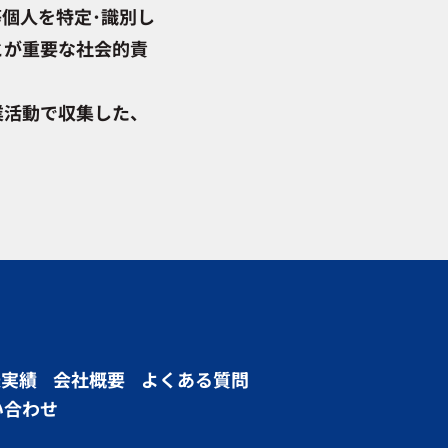
個人を特定･識別し
とが重要な社会的責
業活動で収集した、
物理的、技術的、安
みならず業務委託先
スやトランクルーム
、利用目的とご本人
た個人情
送実績
会社概要
よくある質問
い合わせ
、そのた