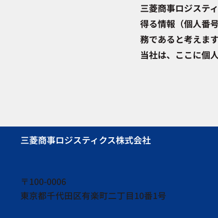
三菱商事ロジスティ
得る情報（個人番
務であると考えます
当社は、ここに個
または知り得た個
全管理措置を講じ
個人情報保護を目
も含めた個人情報
個人情報の収集は
三菱商事ロジスティクス株式会社
サービス、受託業
への窓口を明確に
特定され
〒100-0006
東京都千代田区有楽町二丁目10番1号
報の取扱