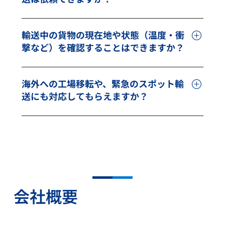
で性能が損なわれる繊細な製品です。三菱商事ロ
ジスティクスでは、エアサスペンション車両の配
はい、対応可能です。温度管理が必要な研磨材か
車はもちろん、製品特性に合わせた専用の梱包材
ら危険物に該当する薬液まで幅広く対応します。
輸送中の貨物の現在地や状態（温度・衝
を使用することで、輸送中の影響を極小化する物
半導体製造プロセスで使用される化学品には、厳
撃など）を確認することはできますか？
理的な品質保持対策を標準装備として提供してい
格な温度・湿度管理や危険物としての取り扱いが
ます。また、静電気対策も万全に行い、デリケー
求められるものが多くあります。当社では、温度
はい、対応可能です。GPSやセンサーを用いた
トな機器を安全にお届けします。
管理が必須となる研磨材や、危険物対応が必要な
「輸送の見える化（トレーサビリティ）」を実現
海外への工場移転や、緊急のスポット輸
感光材・薬液など、製品ごとの特性に合わせた適
しています。 高品質な物流には、輸送状況のリア
送にも対応してもらえますか？
切な保管・輸送方法で、国際輸送から流通加工ま
ルタイム監視が不可欠です。GPSによる位置情報
で一貫してサポートいたします。
の追跡に加え、温度・湿度センサーや振動データ
はい、対応可能です。海上・航空輸送を使い分
の記録を行い、輸送の信頼性を高めています。万
け、緊急ニーズにも柔軟なロジスティクス設計で
が一の異常発生時にも迅速に通知・報告できる体
対応します。 世界的な半導体供給不足やサプライ
制を整えており、トラブルの抑止とお客様の安心
チェーンのリスクに対応するため、迅速性と柔軟
につなげています。
性を重視しています。海上輸送・航空輸送の双方
に対応しており、通常輸送だけでなく、突発的な
会社概要
納期変更や緊急輸送といったニーズに対しても、
標準化された対応ではなく現場ごとにカスタマイ
ズされた最適なプランをご提案します。