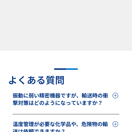
よくある質問
振動に弱い精密機器ですが、輸送時の衝
撃対策はどのようになっていますか？
はい、対応可能です。エアサスペンション車両や
専用梱包による万全の振動対策を行います。 半導
温度管理が必要な化学品や、危険物の輸
体製造装置などの精密機器は、微細な振動や衝撃
送は依頼できますか？