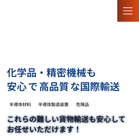
半導体物流 MCLOGI
化学品・精密機械も
安心
で
高品質
な国際輸送
半導体材料
半導体製造装置
危険品
これらの難しい貨物輸送も安心して
お任せいただけます！